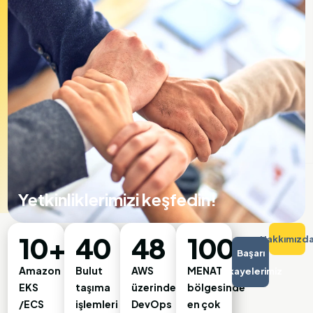
Yetkinliklerimizi keşfedin!
10+
40
48
100%
Hakkımızd
Başarı
Amazon
Bulut
AWS
MENAT
Hikayelerimiz
EKS
taşıma
üzerinde
bölgesinde
/ECS
işlemleri
DevOps
en çok