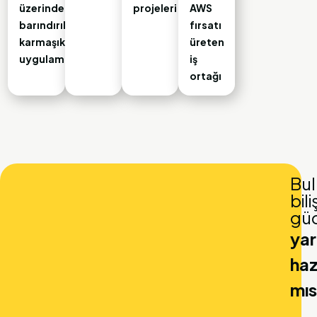
üzerinde
projeleri
AWS
barındırılan
fırsatı
karmaşık
üreten
uygulamalar
iş
ortağı
Bul
bili
gü
ya
haz
mıs