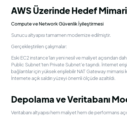
AWS Üzerinde Hedef Mimari
Compute ve Network Güvenlik İyileştirmesi
Sunucu altyapısı tamamen modernize edilmiştir.
Gerçekleştirilen çalışmalar:
Eski EC2 instance’ları yeni nesil ve maliyet açısından dah
Public Subnet’ten Private Subnet’e taşındı. İnternet eri
bağlantılar için yüksek erişilebilir NAT Gateway mimarisi ku
İnternete açık saldırı yüzeyi önemli ölçüde azaltıldı.
Depolama ve Veritabanı Mo
Veritabanı altyapısı hem maliyet hem de performans açı