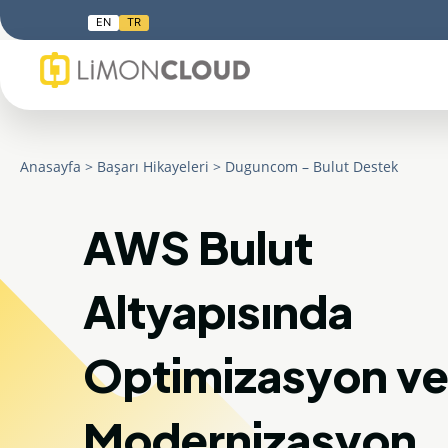
EN
TR
Anasayfa
>
Başarı Hikayeleri
>
Duguncom – Bulut Destek
AWS Bulut
Altyapısında
Optimizasyon v
Modernizasyon