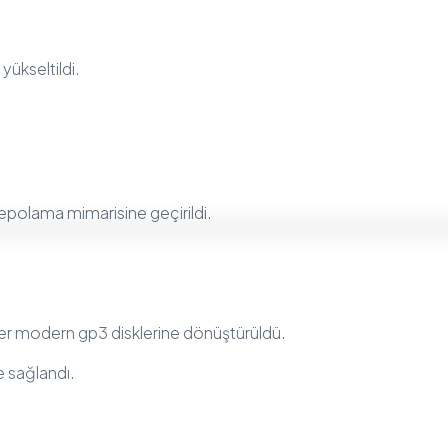
yükseltildi.
depolama mimarisine geçirildi.
ler modern gp3 disklerine dönüştürüldü.
 sağlandı.