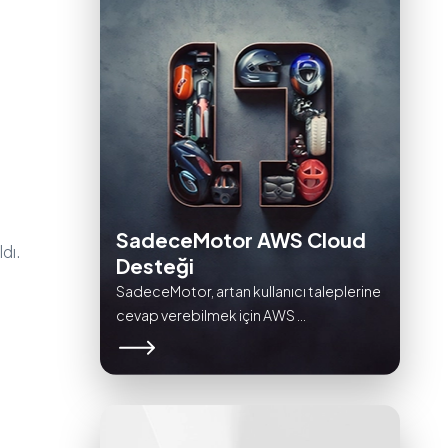
SadeceMotor AWS Cloud
ldı.
Desteği
SadeceMotor, artan kullanıcı taleplerine
cevap verebilmek için AWS ...