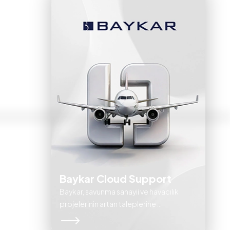
Baykar Cloud Support
Baykar, savunma sanayii ve havacılık
projelerinin artan taleplerine ...