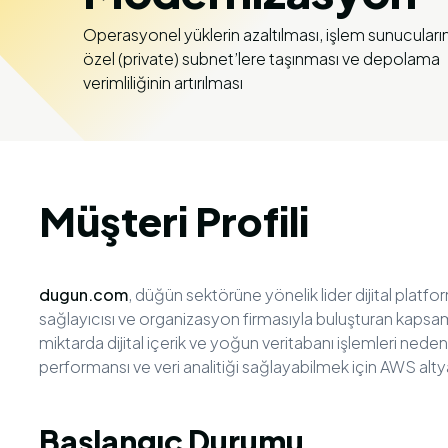
Operasyonel yüklerin azaltılması, işlem sunucuları
özel (private) subnet’lere taşınması ve depolama
verimliliğinin artırılması
Müşteri Profili
dugun.com
, düğün sektörüne yönelik lider dijital platfo
sağlayıcısı ve organizasyon firmasıyla buluşturan kapsamlı
miktarda dijital içerik ve yoğun veritabanı işlemleri neden
performansı ve veri analitiği sağlayabilmek için AWS alt
Başlangıç Durumu