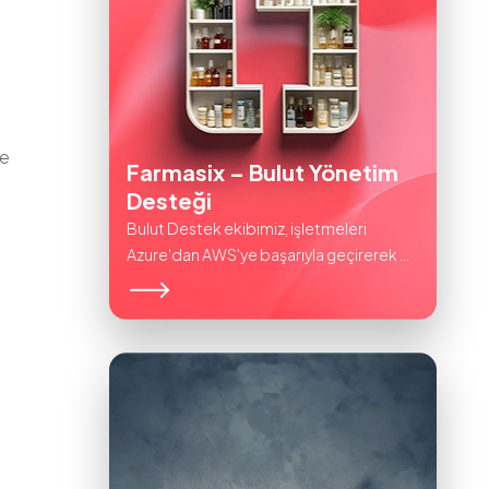
le
Farmasix – Bulut Yönetim
Desteği
Bulut Destek ekibimiz, işletmeleri
Azure'dan AWS'ye başarıyla geçirerek ...