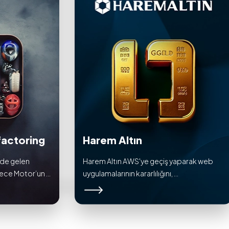
actoring
Harem Altın
nde gelen
Harem Altın AWS'ye geçiş yaparak web
ce Motor’un ...
uygulamalarının kararlılığını, ...