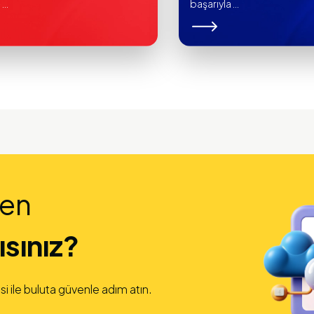
..
başarıyla ...
den
sınız?
si ile buluta güvenle adım atın.