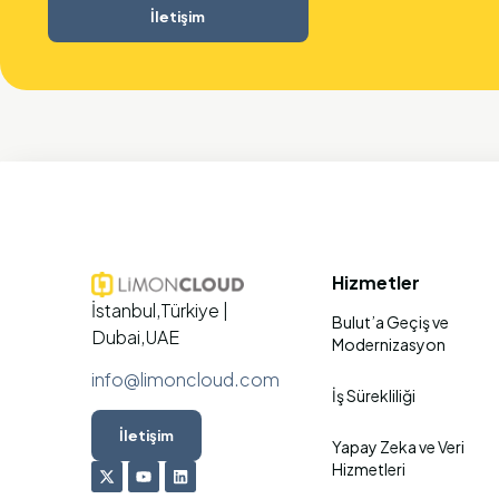
İletişim
Hizmetler
İstanbul,Türkiye |
Bulut’a Geçiş ve
Dubai,UAE
Modernizasyon
info@limoncloud.com
İş Sürekliliği
İletişim
Yapay Zeka ve Veri
Hizmetleri