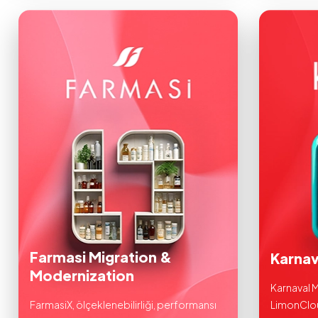
Farmasi Migration &
Karna
Modernization
Karnaval 
FarmasiX, ölçeklenebilirliği, performansı
LimonClou