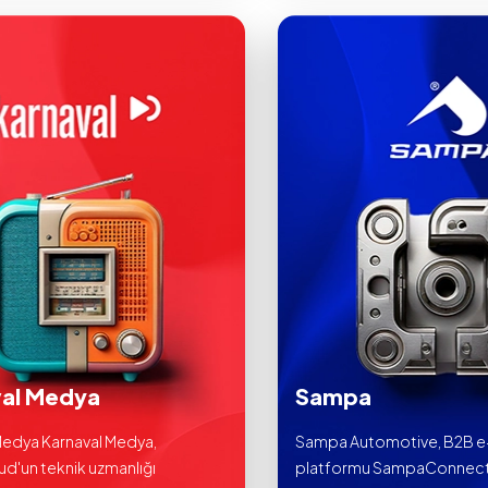
val Medya
Sampa
Medya Karnaval Medya,
Sampa Automotive, B2B e-
d'un teknik uzmanlığı
platformu SampaConnect