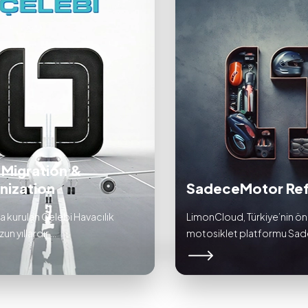
 Migration &
nization
SadeceMotor Ref
da kurulan Çelebi Havacılık
LimonCloud, Türkiye’nin ö
n yıllardır ...
motosiklet platformu Sade