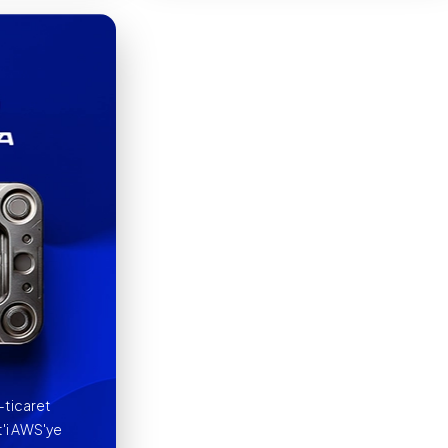
ticaret
'i AWS'ye