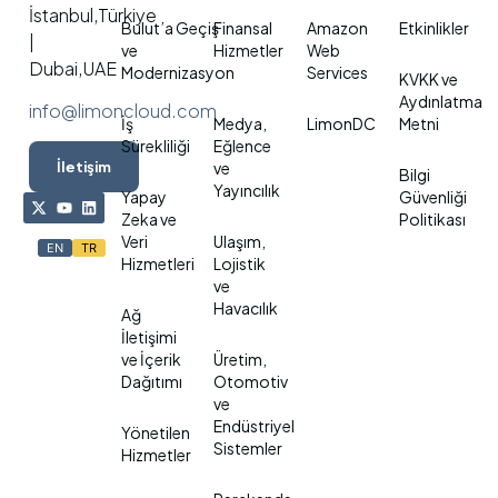
İstanbul,Türkiye
Bulut’a Geçiş
Finansal
Amazon
Etkinlikler
|
ve
Hizmetler
Web
Dubai,UAE
Modernizasyon
Services
KVKK ve
Aydınlatma
info@limoncloud.com
İş
Medya,
LimonDC
Metni
Sürekliliği
Eğlence
İletişim
ve
Bilgi
Yayıncılık
Yapay
Güvenliği
Zeka ve
Politikası
Veri
Ulaşım,
EN
TR
Hizmetleri
Lojistik
ve
Havacılık
Ağ
İletişimi
ve İçerik
Üretim,
Dağıtımı
Otomotiv
ve
Endüstriyel
Yönetilen
Sistemler
Hizmetler