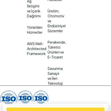
Ağ
İletişimi
ve İçerik
Üretim,
Dağıtımı
Otomotiv
ve
Endüstriyel
Yönetilen
Sistemler
Hizmetler
Perakende,
AWS Well-
Tüketici
Architected
Ürünleri ve
Framework
E-Ticaret
Savunma
Sanayii
ve İleri
Teknoloji
Live on AWS Istanbul Local Zone