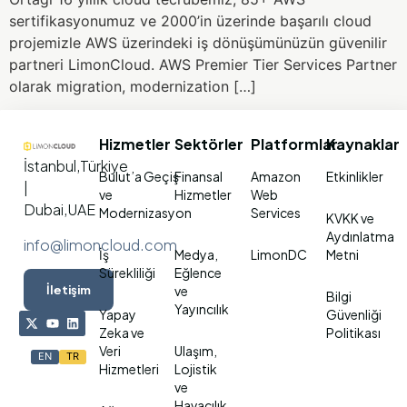
sertifikasyonumuz ve 2000’in üzerinde başarılı cloud
projemizle AWS üzerindeki iş dönüşümünüzün güvenilir
partneri LimonCloud. AWS Premier Tier Services Partner
olarak migration, modernization […]
Hizmetler
Sektörler
Platformlar
Kaynaklar
İstanbul,Türkiye
Bulut’a Geçiş
Finansal
Amazon
Etkinlikler
|
ve
Hizmetler
Web
Dubai,UAE
Modernizasyon
Services
KVKK ve
Aydınlatma
info@limoncloud.com
İş
Medya,
LimonDC
Metni
Sürekliliği
Eğlence
İletişim
ve
Bilgi
Yayıncılık
Yapay
Güvenliği
Zeka ve
Politikası
Veri
Ulaşım,
EN
TR
Hizmetleri
Lojistik
ve
Havacılık